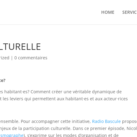
HOME
SERVIC
ULTURELLE
rized
|
0 commentaires
ce?
s habitant·es? Comment créer une véritable dynamique de
et les leviers qui permettent aux habitant·es et aux acteur·rices
 ensemble. Pour accompagner cette initiative,
Radio Bascule
propos
njeux de la participation culturelle. Dans ce premier épisode, Nico
Sismographe
), s’exprime sur les modes d’organisation et de