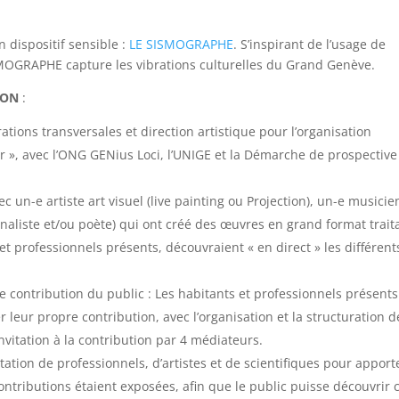
n dispositif sensible :
LE SISMOGRAPHE
. S’inspirant de l’usage de
OGRAPHE capture les vibrations culturelles du Grand Genève.
ION
:
tions transversales et direction artistique pour l’organisation
over », avec l’ONG GENius Loci, l’UNIGE et la Démarche de prospectiv
c un-e artiste art visuel (live painting ou Projection), un-e musici
rnaliste et/ou poète) qui ont créé des œuvres en grand format trait
 et professionnels présents, découvraient « en direct » les différent
de contribution du public : Les habitants et professionnels présents
r leur propre contribution, avec l’organisation et la structuration d
invitation à la contribution par 4 médiateurs.
itation de professionnels, d’artistes et de scientifiques pour apport
contributions étaient exposées, afin que le public puisse découvrir 