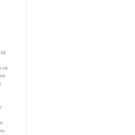
e GE
en-ne
ant
s
e
er
ces